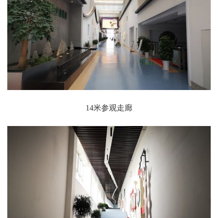
14米参观走廊