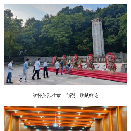
缅怀英烈壮举，向烈士敬献鲜花