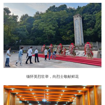
缅怀英烈壮举，向烈士敬献鲜花