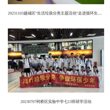
20231103越城区“生活垃圾分类主题活动”走进循环生态产业园（一期）再生资源发电厂
20230707柯桥区实验中学七13班研学活动