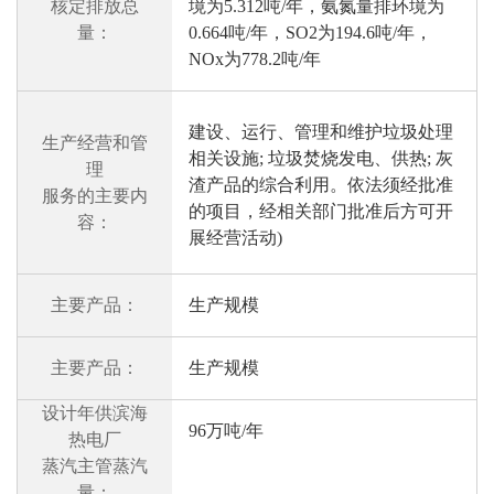
核定排放总
境为5.312吨/年，氨氮量排环境为
量：
0.664吨/年，SO2为194.6吨/年，
NOx为778.2吨/年
建设、运行、管理和维护垃圾处理
生产经营和管
相关设施; 垃圾焚烧发电、供热; 灰
理
渣产品的综合利用。依法须经批准
服务的主要内
的项目，经相关部门批准后方可开
容：
展经营活动)
主要产品：
生产规模
主要产品：
生产规模
设计年供滨海
96万吨/年
热电厂
蒸汽主管蒸汽
量：