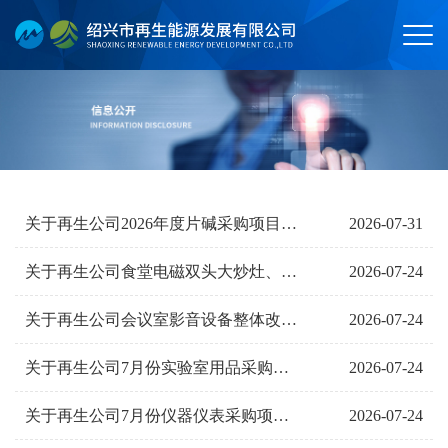
2026-07-31
关于再生公司2026年度片碱采购项目询价公告
2026-07-24
关于再生公司食堂电磁双头大炒灶、电磁小炒炉、电磁低汤炉更换项目流标公示
2026-07-24
关于再生公司会议室影音设备整体改造项目流标公示
2026-07-24
关于再生公司7月份实验室用品采购项目流标公示
2026-07-24
关于再生公司7月份仪器仪表采购项目预成交结果公示