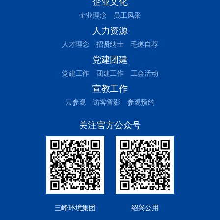
企业文化
企业理念
员工风采
人力资源
人才理念
招贤纳士
毛遂自荐
党建团建
党建工作
团建工作
工会活动
宣教工作
云参观
访客留影
参观预约
关注官方公众号
三峰环境集团
绍兴公用