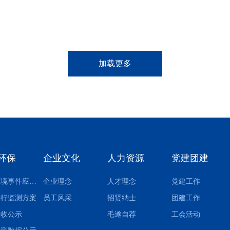
项目全线投产。昨日，记者从项目现场了解到，
3条垃圾焚烧线已于近日全部试运行成功，标志
着历时4年...
加载更多
环保
企业文化
人力资源
党建团建
突发环境事件应急预案
企业理念
人才理念
党建工作
自行监测方案
员工风采
招贤纳士
团建工作
验收公示
毛遂自荐
工会活动