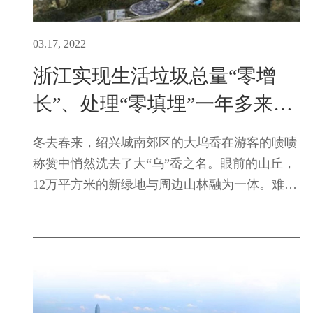
03.17, 2022
浙江实现生活垃圾总量“零增
长”、处理“零填埋”一年多来
——生活垃圾去哪了
冬去春来，绍兴城南郊区的大坞岙在游客的啧啧
称赞中悄然洗去了大“乌”岙之名。眼前的山丘，
12万平方米的新绿地与周边山林融为一体。难以
想象，让市民纷纷来“打卡”的这个大型生态公
园，曾经是绍兴最大的生活垃圾填埋场。2021年
1月1日起，除应急处置...