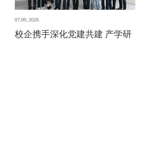
07.09, 2026
校企携手深化党建共建 产学研
共育人才沃土——绍兴大学与
绍兴市再生能源发展有限公司
2026年7月9日上午，绍兴大学与绍兴市再生能源
举办党...
发展有限公司在再多媒体厅举行“党建共建签约
暨研究生联合培养基地揭牌仪式”。环境产业党
委书记兼再生支部书记戚晓波出席活动，校企双
方代表共同见证这一重要时刻。仪式前，绍兴大
学科技处处长寿建昕、生...