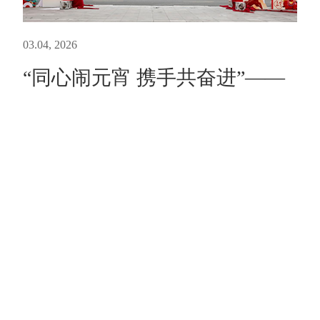
03.04, 2026
“同心闹元宵 携手共奋进”——
循环产业园联合举办元宵游园
活动
元宵佳节来临之际，为丰富员工业余文化生活，
增进企业间交流互动，营造喜庆祥和、团结奋进
的节日氛围，循环产业园再生公司联合园区维尔
利餐厨公司共同举办元宵主题游园活动，双方员
工欢聚一堂、同庆佳节。活动现场氛围热烈、秩
序井然。大家有序签到领...