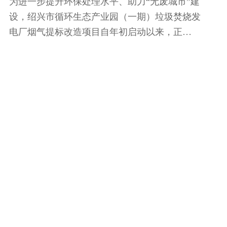
为进一步提升环保处理水平、助力“无废城市”建
设，绍兴市循环生态产业园（一期）垃圾焚烧发
电厂烟气提标改造项目自年初启动以来，正
以“火力全开”之势全速推进。该项目概算总投资
8315万元，目前已完成投资3445万元，占总投资
的41%。本次烟气提标改造...
09.11, 2025
绍兴市循环生态产业园（一