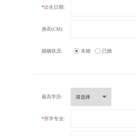
*
出生日期:
身高(CM):
婚姻状况:
未婚
已婚
最高学历:
*
所学专业: