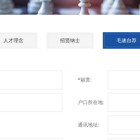
人才理念
招贤纳士
毛遂自荐
*
籍贯:
户口所在地:
通讯地址: