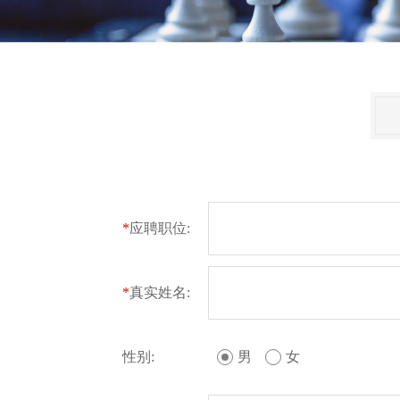
*
应聘职位:
*
真实姓名:
性别:
男
女