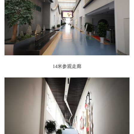
14米参观走廊