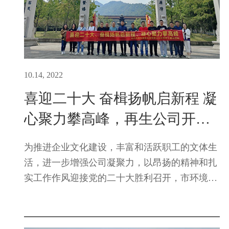
10.14, 2022
喜迎二十大 奋楫扬帆启新程 凝
心聚力攀高峰，再生公司开展
秋季职工登山活动
为推进企业文化建设，丰富和活跃职工的文体生
活，进一步增强公司凝聚力，以昂扬的精神和扎
实工作作风迎接党的二十大胜利召开，市环境产
业再生公司组织开展了“喜迎二十大、奋楫扬帆
启新程、凝心聚力攀高峰”为主题的秋季职工登
山活动。早上9点半，大家...