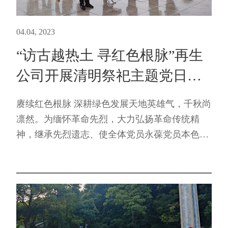
04.04, 2023
“访古越热土 寻红色根脉”再生
公司开展清明祭祀主题党日活
动
赓续红色根脉 深耕绿色发展天地英雄气，千秋尚
凛然。为缅怀革命先烈，大力弘扬革命传统精
神，继承先烈遗志、使全体党员永葆党员本色，
强化宗旨意识。再生公司4月4日下午赴吼山烈士
陵园开展“访古越热土 寻红色根脉”主题党日活
动。在吼山革命烈士...