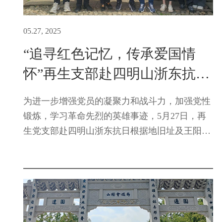
05.27, 2025
“追寻红色记忆，传承爱国情
怀”再生支部赴四明山浙东抗日
根据地旧址开展党员红色考察
为进一步增强党员的凝聚力和战斗力，加强党性
之旅
锻炼，学习革命先烈的英雄事迹，5月27日，再
生党支部赴四明山浙东抗日根据地旧址及王阳明
故居开展了“追寻红色记忆，传承爱国情怀”党员
红色考察之旅。党员们跟随讲解员，首先参观了
浙东行政公署旧址和新四...