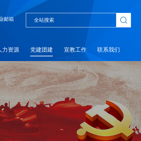
业邮箱
人力资源
党建团建
宣教工作
联系我们