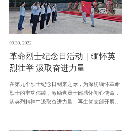
09.30, 2022
革命烈士纪念日活动｜缅怀英
烈壮举 汲取奋进力量
在第九个烈士纪念日到来之际，为深切缅怀革命
烈士的丰功伟绩，激励党员干部感怀初心使命，
从英烈精神中汲取奋进力量。再生党支部开展
了“缅怀英烈壮举 汲取奋进力量”主题活动。在府
山革命烈士纪念碑前，全体党员行默哀礼、听抗
战时期战斗故事、向烈士...