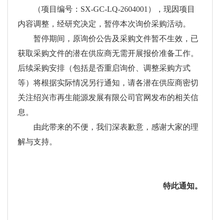
（项目编号：SX-GC-LQ-2604001），现因项目
内容调整，经研究决定，暂停本次询价采购活动。
暂停期间，原询价公告及采购文件暂不生效，已
获取采购文件的潜在供应商无需开展报价准备工作。
后续采购安排（包括是否重启询价、调整采购方式
等）将根据实际情况另行通知，请各潜在供应商密切
关注绍兴市再生能源发展有限公司官网发布的相关信
息。
由此带来的不便，我们深表歉意，感谢大家的理
解与支持。
特此通知。