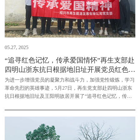
05.27, 2025
“追寻红色记忆，传承爱国情怀”再生支部赴
四明山浙东抗日根据地旧址开展党员红色考
察之旅
为进一步增强党员的凝聚力和战斗力，加强党性锻炼，学习
革命先烈的英雄事迹，5月27日，再生党支部赴四明山浙东
抗日根据地旧址及王阳明故居开展了“追寻红色记忆，传承
爱国情怀”党员红色考察之旅。党员们跟随讲解员，首先参
观了浙东行政公署旧址和新四...