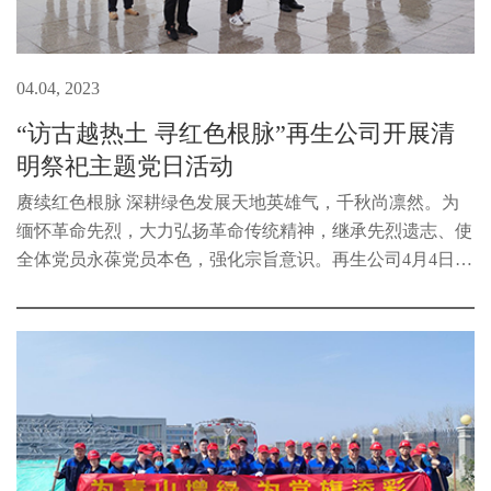
04.04, 2023
“访古越热土 寻红色根脉”再生公司开展清
明祭祀主题党日活动
赓续红色根脉 深耕绿色发展天地英雄气，千秋尚凛然。为
缅怀革命先烈，大力弘扬革命传统精神，继承先烈遗志、使
全体党员永葆党员本色，强化宗旨意识。再生公司4月4日下
午赴吼山烈士陵园开展“访古越热土 寻红色根脉”主题党日活
动。在吼山革命烈士...