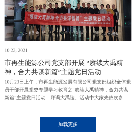
10.23, 2021
市再生能源公司党支部开展 “赓续大禹精
神，合力共谋新篇”主题党日活动
10月23日上午，市再生能源发展有限公司党支部组织全体党
员干部开展党史专题学习教育之“赓续大禹精神，合力共谋
新篇”主题党日活动，拜谒大禹陵。活动中大家先依次参观
了九龙坛、十二文化柱，禹庙，以及登高瞻仰禹像等，缅
怀“立国之祖”，巍巍帝禹。...
加载更多