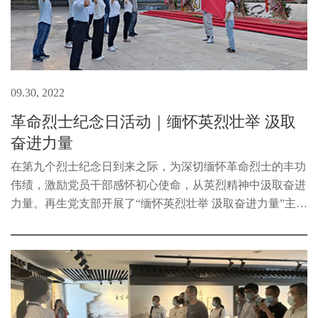
09.30, 2022
革命烈士纪念日活动｜缅怀英烈壮举 汲取
奋进力量
在第九个烈士纪念日到来之际，为深切缅怀革命烈士的丰功
伟绩，激励党员干部感怀初心使命，从英烈精神中汲取奋进
力量。再生党支部开展了“缅怀英烈壮举 汲取奋进力量”主题
活动。在府山革命烈士纪念碑前，全体党员行默哀礼、听抗
战时期战斗故事、向烈士...