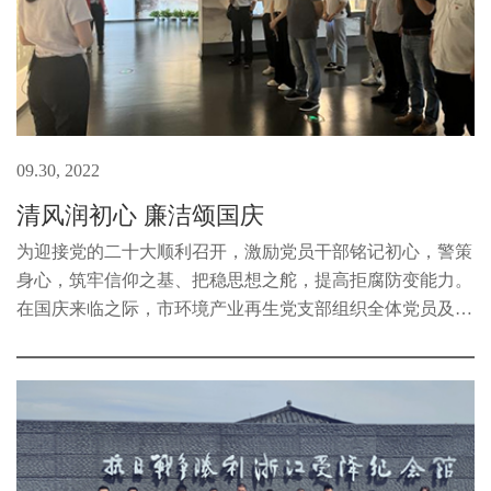
09.30, 2022
清风润初心 廉洁颂国庆
为迎接党的二十大顺利召开，激励党员干部铭记初心，警策
身心，筑牢信仰之基、把稳思想之舵，提高拒腐防变能力。
在国庆来临之际，市环境产业再生党支部组织全体党员及重
点岗位职工于清廉馆开展“喜迎二十大，清风润初心”主题党
日活动。在讲解员的带领...