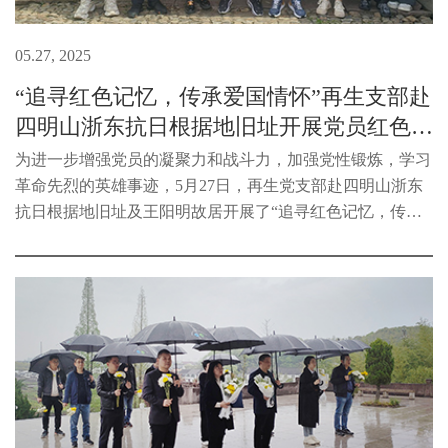
05.27, 2025
“追寻红色记忆，传承爱国情怀”再生支部赴
四明山浙东抗日根据地旧址开展党员红色考
察之旅
为进一步增强党员的凝聚力和战斗力，加强党性锻炼，学习
革命先烈的英雄事迹，5月27日，再生党支部赴四明山浙东
抗日根据地旧址及王阳明故居开展了“追寻红色记忆，传承
爱国情怀”党员红色考察之旅。党员们跟随讲解员，首先参
观了浙东行政公署旧址和新四...