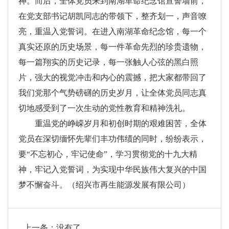
神。而后，全体党员来到南湖革命纪念馆宣誓墙前，
在党支部书记胡凯同志的带领下，整齐划一，声音嘹
亮，重温入党誓词。在进入南湖革命纪念馆，每一个
真实还原的历史场景，每一件革命先烈的珍贵遗物，
每一篇翔实的历史记录，每一张触人心弦的黑白照
片，强大的视觉冲击和内心的震撼，把大家都带回了
我们党那个气势磅礴的历史岁月，让全体党员同志真
切地感受到了一次生动的党性教育和精神洗礼。
重温党的峥嵘岁月和初创时期的艰难困苦，全体
党员在深切缅怀先辈们丰功伟绩的同时，纷纷表示，
要“不忘初心，牢记使命”，学习贯彻党的十九大精
神，牢记入党誓词，为实现中华民族伟大复兴的中国
梦不懈奋斗。（绍兴市再生能源发展有限公司）
上一条：没有了