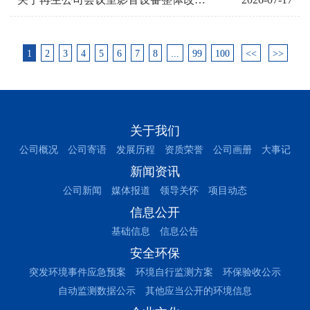
1
2
3
4
5
6
7
8
...
99
100
<<
>>
关于我们
公司概况
公司寄语
发展历程
资质荣誉
公司画册
大事记
新闻资讯
公司新闻
媒体报道
领导关怀
项目动态
信息公开
基础信息
信息公告
安全环保
突发环境事件应急预案
环境自行监测方案
环保验收公示
自动监测数据公示
其他应当公开的环境信息