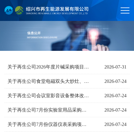
2026-07-31
关于再生公司2026年度片碱采购项目询价公告
2026-07-24
关于再生公司食堂电磁双头大炒灶、电磁小炒炉、电磁低汤炉更换项目流标公示
2026-07-24
关于再生公司会议室影音设备整体改造项目流标公示
2026-07-24
关于再生公司7月份实验室用品采购项目流标公示
2026-07-24
关于再生公司7月份仪器仪表采购项目预成交结果公示