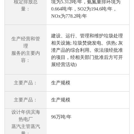
核定排放总
境为5.312吨/年，氨氮量排环境为
量：
0.664吨/年，SO2为194.6吨/年，
NOx为778.2吨/年
建设、运行、管理和维护垃圾处理
生产经营和管
相关设施; 垃圾焚烧发电、供热; 灰
理
渣产品的综合利用。依法须经批准
服务的主要内
的项目，经相关部门批准后方可开
容：
展经营活动)
主要产品：
生产规模
主要产品：
生产规模
设计年供滨海
96万吨/年
热电厂
蒸汽主管蒸汽
量：