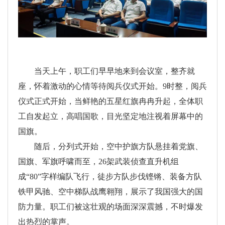
当天上午，职工们早早地来到会议室，整齐就
座，怀着激动的心情等待阅兵仪式开始。9时整，阅兵
仪式正式开始，当鲜艳的五星红旗冉冉升起，全体职
工自发起立，高唱国歌，目光坚定地注视着屏幕中的
国旗。
随后，分列式开始，空中护旗方队悬挂着党旗、
国旗、军旗呼啸而至，26架武装侦查直升机组
成“80”字样编队飞行，徒步方队步伐铿锵、装备方队
铁甲风驰、空中梯队战鹰翱翔，展示了我国强大的国
防力量。职工们被这壮观的场面深深震撼，不时爆发
出热烈的掌声。